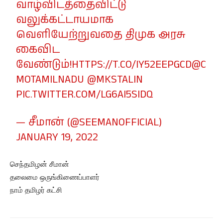
வாழ்விடத்தைவிட்டு
வலுக்கட்டாயமாக
வெளியேற்றுவதை திமுக அரசு
கைவிட
வேண்டும்!
HTTPS://T.CO/IY52EEPGCD
@C
MOTAMILNADU
@MKSTALIN
PIC.TWITTER.COM/LG6AI5SIDQ
— சீமான் (@SEEMANOFFICIAL)
JANUARY 19, 2022
செந்தமிழன் சீமான்
தலைமை ஒருங்கிணைப்பாளர்
நாம் தமிழர் கட்சி