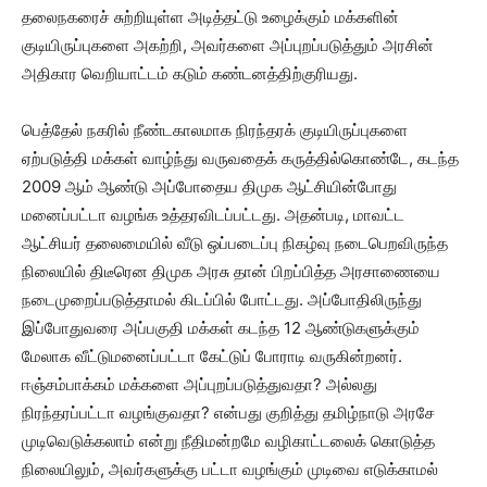
தலைநகரைச் சுற்றியுள்ள அடித்தட்டு உழைக்கும் மக்களின்
குடியிருப்புகளை அகற்றி, அவர்களை அப்புறப்படுத்தும் அரசின்
அதிகார வெறியாட்டம் கடும் கண்டனத்திற்குரியது.
பெத்தேல் நகரில் நீண்டகாலமாக நிரந்தரக் குடியிருப்புகளை
ஏற்படுத்தி மக்கள் வாழ்ந்து வருவதைக் கருத்தில்கொண்டே, கடந்த
2009 ஆம் ஆண்டு அப்போதைய திமுக ஆட்சியின்போது
மனைப்பட்டா வழங்க உத்தரவிடப்பட்டது. அதன்படி, மாவட்ட
ஆட்சியர் தலைமையில் வீடு ஒப்படைப்பு நிகழ்வு நடைபெறவிருந்த
நிலையில் திடீரென திமுக அரசு தான் பிறப்பித்த அரசாணையை
நடைமுறைப்படுத்தாமல் கிடப்பில் போட்டது. அப்போதிலிருந்து
இப்போதுவரை அப்பகுதி மக்கள் கடந்த 12 ஆண்டுகளுக்கும்
மேலாக வீட்டுமனைப்பட்டா கேட்டுப் போராடி வருகின்றனர்.
ஈஞ்சம்பாக்கம் மக்களை அப்புறப்படுத்துவதா? அல்லது
நிரந்தரப்பட்டா வழங்குவதா? என்பது குறித்து தமிழ்நாடு அரசே
முடிவெடுக்கலாம் என்று நீதிமன்றமே வழிகாட்டலைக் கொடுத்த
நிலையிலும், அவர்களுக்கு பட்டா வழங்கும் முடிவை எடுக்காமல்