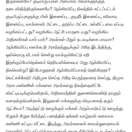
இருக்கலாமே? குடியிருப்புகள் அமைக்க அவர்களுக்குத்
தடைவிதித்திருக்கலாமே? ஆக்கிரமிப்பு நிலத்தில் கட்டப்பட்டக்
குடியிருப்புகளுக்கு மின் இணைப்பு , குடிநீர் இணைப்பு, எரிவாயு
இணைப்பு, வாக்காளர் அட்டை, குடும்ப அட்டை உள்ளிட்டவை எப்படி
வழங்கப்பட்டது? வழங்கிய ஆட்சி யாருடையது? வழங்கிய
அதிகாரிகள் யார் யார்? அவர்கள் மீதும் நடவடிக்கை பாயுமா?
ஆக்கிரமிப்பு எனக்கூறி அகற்றத்துடிக்கும் அதே இடத்திற்கு,
ஒவ்வொரு வீடாகச் சென்று வாக்குக்கேட்டு ஏறி
இறங்கும்போதெல்லாம் தெரியவில்லையா அது ஆக்கிரமிப்பு
நிலமென்று? இப்போதுதான் ஆக்கிரமிப்பாகத் தெரிகிறதா?
வெட்கக்கேடு! அதிமுக செய்த அதே பெருந்தவறை செய்து, திமுக
அரசு மண்ணின் மக்களை அவர்களது நிலத்தைவிட்டே
விரட்டியடிக்குமென்றால், அதிகாரத்தின் துணைகொண்டு நாளும்
வதைக்குமென்றால், இதுதான் மக்களுக்கு விடியலைத் தரும்
ஆட்சியா? அடித்தட்டு உழைக்கும் மக்கள் அரும்பாடுபட்டு உழைத்து
சிறுகச் சிறுக சேர்த்தப் பணத்தில் தங்கள் வாழ்நாள் கனவாக
எண்ணி கட்டிய வீட்டை இடித்து, அவர்களைக் காவல்துறையைக்
கொண்டு அப்புறப்படுத்துவதுதான் சமூக நீதியின்படி நடத்தப்படுகிற