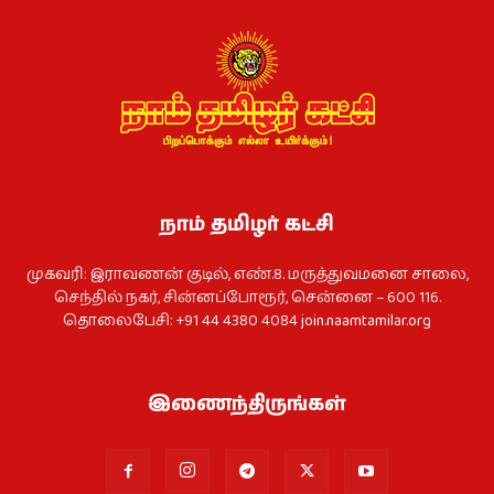
நாம் தமிழர் கட்சி
முகவரி: இராவணன் குடில், எண்.8. மருத்துவமனை சாலை,
செந்தில் நகர், சின்னப்போரூர், சென்னை – 600 116.
தொலைபேசி: +91 44 4380 4084
join.naamtamilar.org
இணைந்திருங்கள்