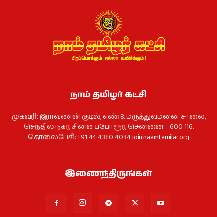
நாம் தமிழர் கட்சி
முகவரி: இராவணன் குடில், எண்.8. மருத்துவமனை சாலை,
செந்தில் நகர், சின்னப்போரூர், சென்னை – 600 116.
தொலைபேசி: +91 44 4380 4084
join.naamtamilar.org
இணைந்திருங்கள்