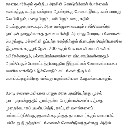
தாரைவார்க்கும் ஒன்றிய அரசின் கொடுங்கோல் போக்கைக்
கண்டித்து, கடந்த ஒன்றரை ஆண்டுக்கு மேலாக இரவு, பகல் பாராது
வெயிலிலும், மழையிலும், பனியிலும் வாடி, கடும்
அடக்குமுறையையும், அரச வன்முறையையும் எதிர்கொண்டு
நாட்டின் நலனுக்காகத் தன்னலமின்றி அயராது போராடிய வேளாண்
பெருங்குடி மக்களின் ஒப்பற்ற ஈகத்திற்குக் கிடைத்த வெற்றியாகவே
இதனைக் கருதுகிறேன். 700 க்கும் மேலான விவசாயிகளின்
உயிரீகத்தாலும், பல்லாயிரக்கணக்கான விவசாயிகளினாலும்
அளப்பெரும் போராட்டத்தினாலுமே இந்நாட்டின் வேளாண்மையை
வணிகமாக்கிடும் இக்கொடும் சட்டங்கள் திரும்பப்
பெறப்பட்டிருக்கிறது என்பது மறுக்கவியலா பேருண்மையாகும்.
மோடி தலைமையிலான பாஜக அரசு பதவியேற்றது முதல்
நாடாளுமன்றத்தில் தமக்குள்ள பெரும்பான்மைப்பலத்தை
முறைகேடாகப் பயன்படுத்தி, நாட்டின் வளங்களைப்
பன்னாட்டுப்பெருமுதலாளிகளுக்குத் தாரைவார்க்கும் வகையில்
பல்வேறு திருத்தச்சட்டங்களைக் கொண்டுவந்துள்ளது. அதில்