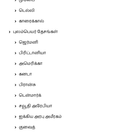
மும்பை
டெல்லி
காரைக்கால்
புலம்பெயர் தேசங்கள்
ஜெர்மனி
பிரிட்டானியா
அமெரிக்கா
கனடா
பிரான்சு
டென்மார்க்
சவூதி அரேபியா
ஐக்கிய அரபு அமீரகம்
குவைத்