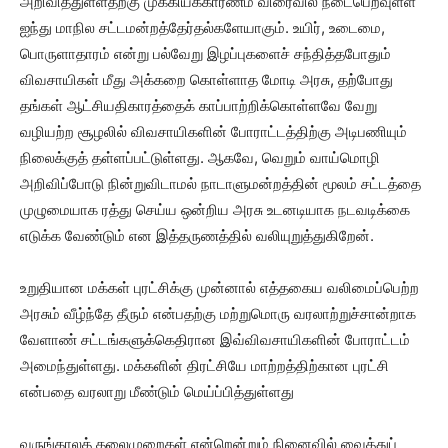
அறிவித்துள்ளதற்கு முக்கியக்காரணம் விரைவில் நடைபெறவுள்ள
ஐந்து மாநில சட்டமன்றத்தேர்தல்களேயாகும். உயிர், உடைமை,
பொருளாதாரம் என்று பல்வேறு இழப்புகளைச் சந்தித்தபோதும்
விவசாயிகள் மீது அக்கறை கொள்ளாத மோடி அரசு, தற்போது
தங்கள் ஆட்சியதிகாரத்தைக் காப்பாற்றிக்கொள்ளவே வேறு
வழியற்ற சூழலில் விவசாயிகளின் போராட்டத்திற்கு அடிபணியும்
நிலைக்குத் தள்ளப்பட்டுள்ளது. ஆகவே, வெறும் வாய்மொழி
அறிவிப்போடு நின்றுவிடாமல் நாடாளுமன்றத்தின் மூலம் சட்டத்தை
முழுமையாக ரத்து செய்ய ஒன்றிய அரசு உடனடியாக நடவடிக்கை
எடுக்க வேண்டும் என இத்தருணத்தில் வலியுறுத்துகிறேன்.
உறுதியான மக்கள் புரட்சிக்கு முன்னால் எத்தகைய வலிமைப்பெற்ற
அரசும் வீழ்ந்தே தீரும் என்பதற்கு மற்றுமொரு வரலாற்றுச்சான்றாக
வேளாண் சட்டங்களுக்கெதிரான இவ்விவசாயிகளின் போராட்டம்
அமைந்துள்ளது. மக்களின் திரட்சியே மாற்றத்திற்கான புரட்சி
என்பதை வரலாறு மீண்டும் மெய்ப்பித்துள்ளது
வருங்காலத் தலைமுறைகள் என்றென்றும் நினைவில் வைத்துப்