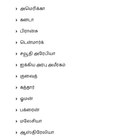
அமெரிக்கா
கனடா
பிரான்சு
டென்மார்க்
சவூதி அரேபியா
ஐக்கிய அரபு அமீரகம்
குவைத்
கத்தார்
ஓமன்
பக்ரைன்
மலேசியா
ஆஸ்திரேலியா