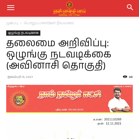
முகப்பு
பொறுப்பாளர்கள் நியமனம்
ஒழுங்கு நடவடிக்கை
தலைமை அறிவிப்பு:
ஒழுங்கு நடவடிக்கை
(அவினாசி தொகுதி)
நவம்பர் 13, 2021
48