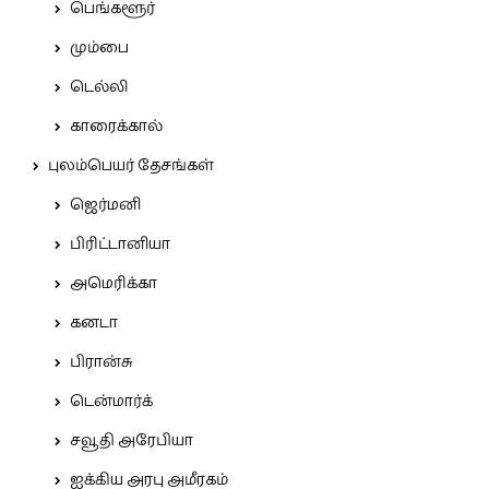
பெங்களூர்
மும்பை
டெல்லி
காரைக்கால்
புலம்பெயர் தேசங்கள்
ஜெர்மனி
பிரிட்டானியா
அமெரிக்கா
கனடா
பிரான்சு
டென்மார்க்
சவூதி அரேபியா
ஐக்கிய அரபு அமீரகம்