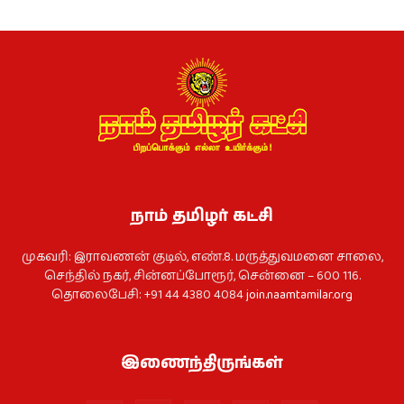
நாம் தமிழர் கட்சி
முகவரி: இராவணன் குடில், எண்.8. மருத்துவமனை சாலை,
செந்தில் நகர், சின்னப்போரூர், சென்னை – 600 116.
தொலைபேசி: +91 44 4380 4084
join.naamtamilar.org
இணைந்திருங்கள்