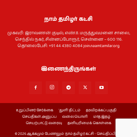
நாம் தமிழர் கட்சி
முகவரி: இராவணன் குடில், எண்.8. மருத்துவமனை சாலை,
செந்தில் நகர், சின்னப்போரூர், சென்னை – 600 116.
தொலைபேசி: +91 44 4380 4084
join.naamtamilar.org
இணைந்திருங்கள்
உறுப்பினர் சேர்க்கை
‘துளி’ திட்டம்
தரவிறக்கப் பகுதி
செய்திகள் அனுப்ப
வலையொளி
மாத இதழ்
செயற்பாட்டு வரைவு
தனியுரிமைக் கொள்கை
© 2026 ஆக்கமும் பேணலும்: நாம் தமிழர் கட்சி - செய்திப்பிரிவு