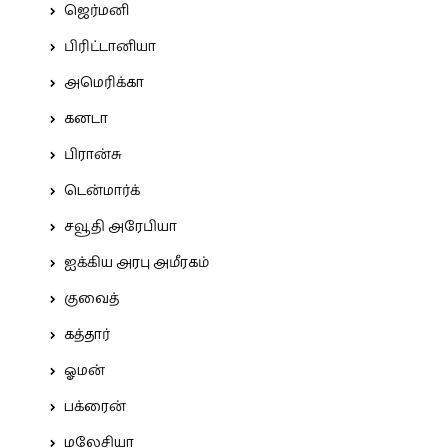
ஜெர்மனி
பிரிட்டானியா
அமெரிக்கா
கனடா
பிரான்சு
டென்மார்க்
சவூதி அரேபியா
ஐக்கிய அரபு அமீரகம்
குவைத்
கத்தார்
ஓமன்
பக்ரைன்
மலேசியா