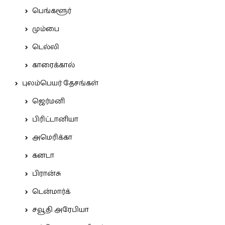
பெங்களூர்
மும்பை
டெல்லி
காரைக்கால்
புலம்பெயர் தேசங்கள்
ஜெர்மனி
பிரிட்டானியா
அமெரிக்கா
கனடா
பிரான்சு
டென்மார்க்
சவூதி அரேபியா