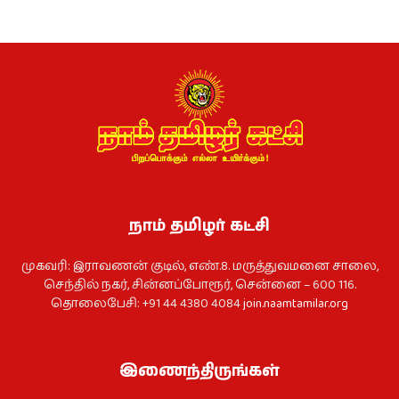
நாம் தமிழர் கட்சி
முகவரி: இராவணன் குடில், எண்.8. மருத்துவமனை சாலை,
செந்தில் நகர், சின்னப்போரூர், சென்னை – 600 116.
தொலைபேசி: +91 44 4380 4084
join.naamtamilar.org
இணைந்திருங்கள்