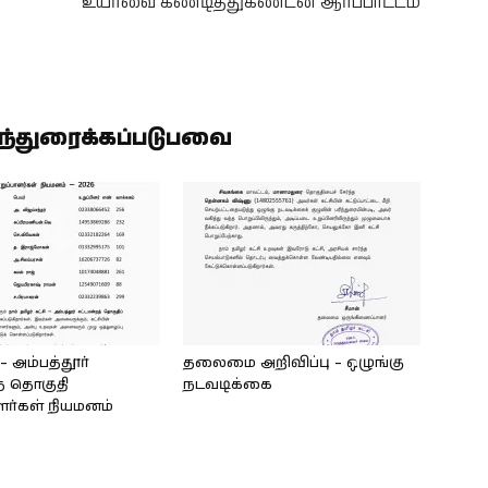
உயர்வை கண்டித்துகண்டன ஆர்ப்பாட்டம்
ிந்துரைக்கப்படுபவை
அம்பத்தூர்
தலைமை அறிவிப்பு – ஒழுங்கு
் தொகுதி
நடவடிக்கை
ளர்கள் நியமனம்