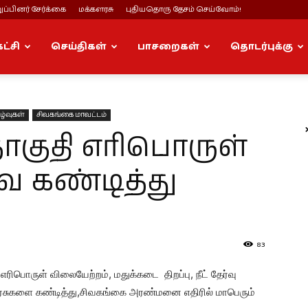
ப்பினர் சேர்க்கை
மக்களரசு
புதியதொரு தேசம் செய்வோம்!
கட்சி
செய்திகள்
பாசறைகள்
தொடர்புக்கு
ழ்வுகள்
சிவகங்கை மாவட்டம்
குதி எரிபொருள்
 கண்டித்து
83
பொருள் விலையேற்றம், மதுக்கடை திறப்பு, நீட் தேர்வு
 அரசுகளை கண்டித்து,சிவகங்கை அரண்மனை எதிரில் மாபெரும்