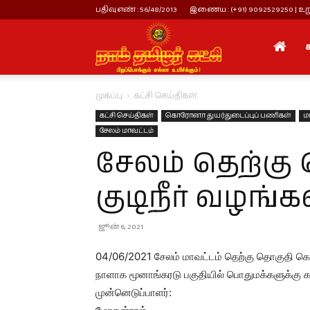
பதிவு எண் : 56/48/2013
இணைய : (+91) 9092529250 | உறு
நாம்
முகப்பு
கட்சி செய்திகள்
தமிழர்
கட்சி செய்திகள்
கொரோனா துயர்துடைப்புப் பணிகள்
ம
சேலம் மாவட்டம்
சேலம் தெற்கு
கட்சி
குடிநீர் வழங்க
ஜூன் 6, 2021
04/06/2021 சேலம் மாவட்டம் தெற்கு தொகுதி கொண்
நாளாக மூனாங்கரடு பகுதியில் பொதுமக்களுக்கு கபச
முன்னெடுப்பாளர்: