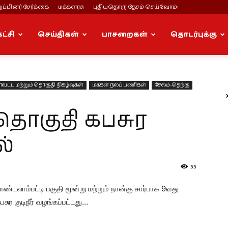
ப்பினர் சேர்க்கை
மக்களரசு
புதியதொரு தேசம் செய்வோம்!
கட்சி
செய்திகள்
பாசறைகள்
தொடர்புக்கு
ாவட்ட மற்றும் தொகுதி நிகழ்வுகள்
மக்கள் நலப் பணிகள்
சேலம்-தெற்கு
 தொகுதி கபசுர
ல்
33
டலாம்பட்டி பகுதி மூன்று மற்றும் நான்கு சார்பாக 9வது
ுர குடிநீர் வழங்கப்பட்டது…