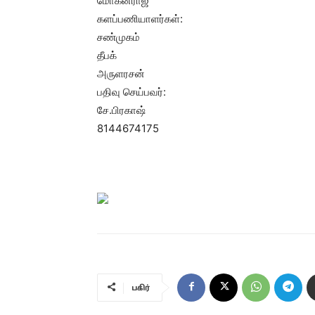
மோகன்ராஜ்
களப்பணியாளர்கள்:
சண்முகம்
தீபக்
அருளரசன்
பதிவு செய்பவர்:
சே.பிரகாஷ்
8144674175
பகிர்