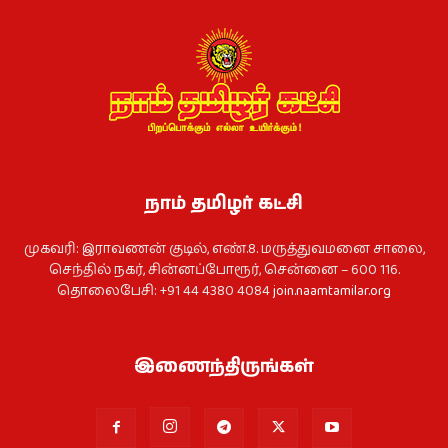
நாம் தமிழர் கட்சி
முகவரி: இராவணன் குடில், எண்.8. மருத்துவமனை சாலை,
செந்தில் நகர், சின்னப்போரூர், சென்னை – 600 116.
தொலைபேசி: +91 44 4380 4084
join.naamtamilar.org
இணைந்திருங்கள்