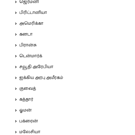
ஜெர்மனி
பிரிட்டானியா
அமெரிக்கா
கனடா
பிரான்சு
டென்மார்க்
சவூதி அரேபியா
ஐக்கிய அரபு அமீரகம்
குவைத்
கத்தார்
ஓமன்
பக்ரைன்
மலேசியா