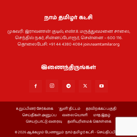
நாம் தமிழர் கட்சி
முகவரி: இராவணன் குடில், எண்.8. மருத்துவமனை சாலை,
செந்தில் நகர், சின்னப்போரூர், சென்னை – 600 116.
தொலைபேசி: +91 44 4380 4084
join.naamtamilar.org
இணைந்திருங்கள்
உறுப்பினர் சேர்க்கை
‘துளி’ திட்டம்
தரவிறக்கப் பகுதி
செய்திகள் அனுப்ப
வலையொளி
மாத இதழ்
செயற்பாட்டு வரைவு
தனியுரிமைக் கொள்கை
© 2026 ஆக்கமும் பேணலும்: நாம் தமிழர் கட்சி - செய்திப்பிரிவு