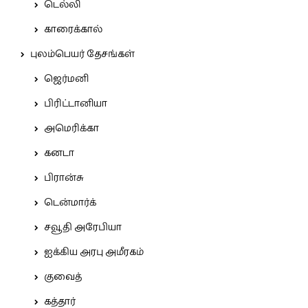
டெல்லி
காரைக்கால்
புலம்பெயர் தேசங்கள்
ஜெர்மனி
பிரிட்டானியா
அமெரிக்கா
கனடா
பிரான்சு
டென்மார்க்
சவூதி அரேபியா
ஐக்கிய அரபு அமீரகம்
குவைத்
கத்தார்