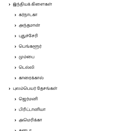
இந்தியக் கிளைகள்
கர்நாடகா
அந்தமான்
புதுச்சேரி
பெங்களூர்
மும்பை
டெல்லி
காரைக்கால்
புலம்பெயர் தேசங்கள்
ஜெர்மனி
பிரிட்டானியா
அமெரிக்கா
கனடா