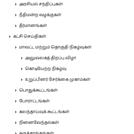
அரசியல் சந்திப்புகள்
நீதிமன்ற வழக்குகள்
தீர்மானங்கள்
கட்சி செய்திகள்
மாவட்ட மற்றும் தொகுதி நிகழ்வுகள்
அலுவலகத் திறப்பு விழா
கொடியேற்ற நிகழ்வு
உறுப்பினர் சேர்க்கை முகாம்கள்
பொதுக்கூட்டங்கள்
போராட்டங்கள்
கலந்தாய்வுக் கூட்டங்கள்
நினைவேந்தல்கள்
கருத்தரங்கங்கள்