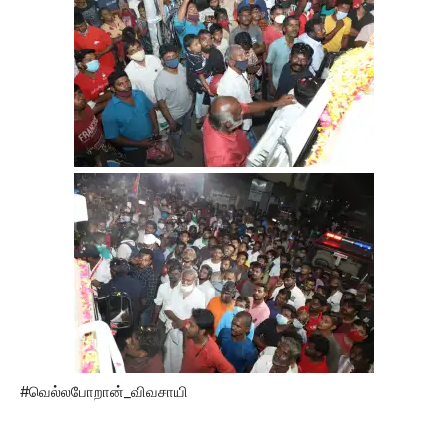
#வெல்லபோறான்_விவசாயி