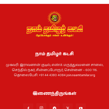
நாம் தமிழர் கட்சி
முகவரி: இராவணன் குடில், எண்.8. மருத்துவமனை சாலை,
செந்தில் நகர், சின்னப்போரூர், சென்னை – 600 116.
தொலைபேசி: +91 44 4380 4084
join.naamtamilar.org
இணைந்திருங்கள்