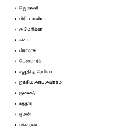
ஜெர்மனி
பிரிட்டானியா
அமெரிக்கா
கனடா
பிரான்சு
டென்மார்க்
சவூதி அரேபியா
ஐக்கிய அரபு அமீரகம்
குவைத்
கத்தார்
ஓமன்
பக்ரைன்