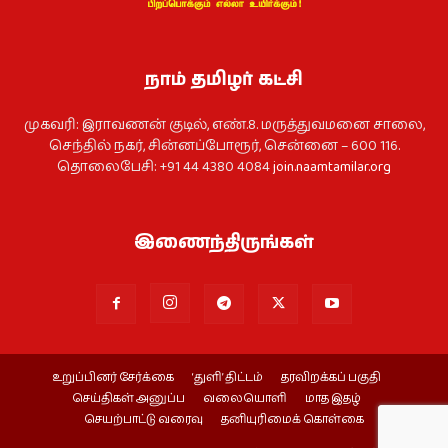
நாம் தமிழர் கட்சி
முகவரி: இராவணன் குடில், எண்.8. மருத்துவமனை சாலை,
செந்தில் நகர், சின்னப்போரூர், சென்னை – 600 116.
தொலைபேசி: +91 44 4380 4084
join.naamtamilar.org
இணைந்திருங்கள்
உறுப்பினர் சேர்க்கை
‘துளி’ திட்டம்
தரவிறக்கப் பகுதி
செய்திகள் அனுப்ப
வலையொளி
மாத இதழ்
செயற்பாட்டு வரைவு
தனியுரிமைக் கொள்கை