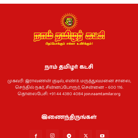
நாம் தமிழர் கட்சி
முகவரி: இராவணன் குடில், எண்.8. மருத்துவமனை சாலை,
செந்தில் நகர், சின்னப்போரூர், சென்னை – 600 116.
தொலைபேசி: +91 44 4380 4084
join.naamtamilar.org
இணைந்திருங்கள்