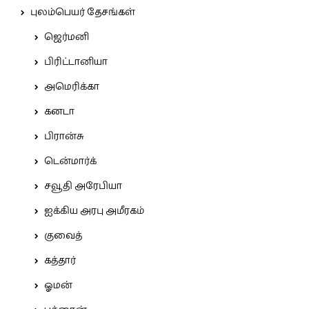
புலம்பெயர் தேசங்கள்
ஜெர்மனி
பிரிட்டானியா
அமெரிக்கா
கனடா
பிரான்சு
டென்மார்க்
சவூதி அரேபியா
ஐக்கிய அரபு அமீரகம்
குவைத்
கத்தார்
ஓமன்