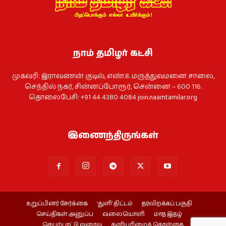
நாம் தமிழர் கட்சி
முகவரி: இராவணன் குடில், எண்.8. மருத்துவமனை சாலை,
செந்தில் நகர், சின்னப்போரூர், சென்னை – 600 116.
தொலைபேசி: +91 44 4380 4084
join.naamtamilar.org
இணைந்திருங்கள்
உறுப்பினர் சேர்க்கை
‘துளி’ திட்டம்
தரவிறக்கப் பகுதி
செய்திகள் அனுப்ப
வலையொளி
மாத இதழ்
செயற்பாட்டு வரைவு
தனியுரிமைக் கொள்கை