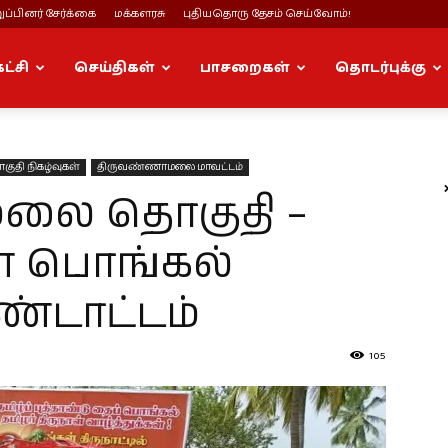
ப்பினர் சேர்க்கை
மக்களரசு
புதியதொரு தேசம் செய்வோம்!
கட்சி
செய்திகள்
பாசறைகள்
தொடர்புக்கு
குதி நிகழ்வுகள்
திருவண்ணாமலை மாவட்டம்
லை தொகுதி –
ள் பொங்கல்
்டாட்டம்
105