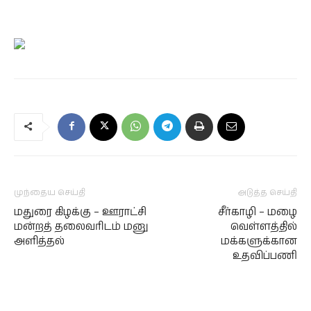
முந்தைய செய்தி
அடுத்த செய்தி
மதுரை கிழக்கு – ஊராட்சி
சீர்காழி – மழை
மன்றத் தலைவரிடம் மனு
வெள்ளத்தில்
அளித்தல்
மக்களுக்கான
உதவிப்பணி