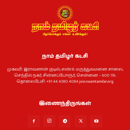
நாம் தமிழர் கட்சி
முகவரி: இராவணன் குடில், எண்.8. மருத்துவமனை சாலை,
செந்தில் நகர், சின்னப்போரூர், சென்னை – 600 116.
தொலைபேசி: +91 44 4380 4084
join.naamtamilar.org
இணைந்திருங்கள்