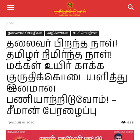
முகப்பு
தலைமைச் செய்திகள்
அறிக்கைகள்
கட்சி செய்திகள்
தலைவர் பிறந்த நாள்!
தமிழர் நிமிர்ந்த நாள்!
மக்கள் உயிர் காக்க
குருதிக்கொடையளித்து
இனமான
பணியாற்றிடுவோம்! –
சீமான் பேரழைப்பு
நவம்பர் 18, 2020
988