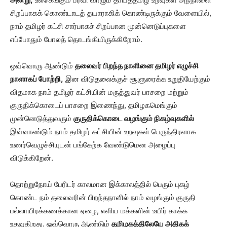
சிறப்பாகக் கொண்டாடத் தயாராகிக் கொண்டிருக்கும் வேளையில்,
நாம் தமிழர் கட்சி சார்பாகச் சிறப்பான முன்னெடுப்புகளை
எப்போதும் போலத் தொடங்கியிருக்கிறோம்.
ஒவ்வொரு ஆண்டும்
தலைவர் பிறந்த நாளினை தமிழர் எழுச்சி
நாளாகப் போற்றி,
இன விடுதலைக்குச் சூளுரைக்க உறுதியேற்கும்
விதமாக நாம் தமிழர் கட்சியின் மருத்துவர் பாசறை மற்றும்
குருதிக்கொடைப் பாசறை இணைந்து, தமிழகமெங்கும்
முன்னெடுத்துவரும்
குருதிக்கொடை வழங்கும் நிகழ்வுகளில்
இவ்வாண்டும் நாம் தமிழர் கட்சியின் உறவுகள் பெருந்திரளாக
உணர்வெழுச்சியுடன் பங்கேற்க வேண்டுமென அழைப்பு
விடுக்கிறேன்.
தொற்றுநோய் பேரிடர் காலமான இக்காலத்தில் பெரும் புகழ்
கொண்ட நம் தலைவரின் பிறந்தநாளில் நாம் வழங்கும் குருதி
பல்லாயிரக்கணக்கான ஏழை, எளிய மக்களின் உயிர் காக்க
உதவுகிறது. ஒவ்வொரு ஆண்டும்
தமிழகத்திலேயே அதிகக்