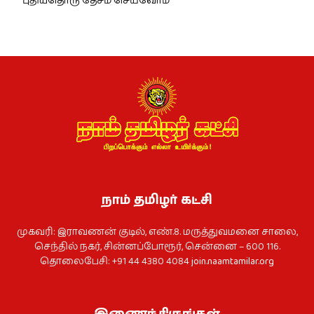
புதியதொரு தேசம் செய்வோம்
நாம் தமிழர் கட்சி
முகவரி: இராவணன் குடில், எண்.8. மருத்துவமனை சாலை,
செந்தில் நகர், சின்னப்போரூர், சென்னை – 600 116.
தொலைபேசி: +91 44 4380 4084
join.naamtamilar.org