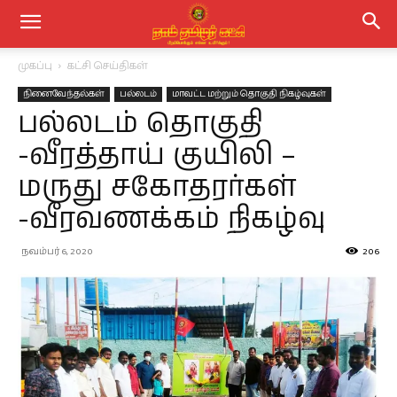
முகப்பு
கட்சி செய்திகள்
நினைவேந்தல்கள்
பல்லடம்
மாவட்ட மற்றும் தொகுதி நிகழ்வுகள்
பல்லடம் தொகுதி
-வீரத்தாய் குயிலி –
மருது சகோதரர்கள்
-வீரவணக்கம் நிகழ்வு
நவம்பர் 6, 2020
206