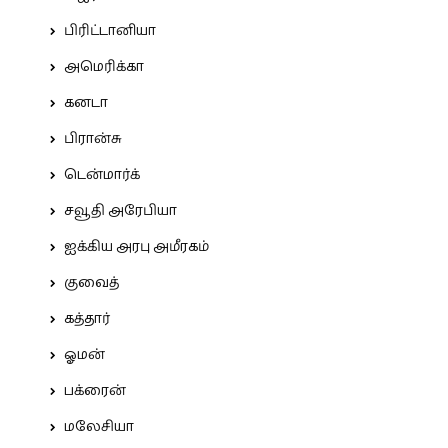
பிரிட்டானியா
அமெரிக்கா
கனடா
பிரான்சு
டென்மார்க்
சவூதி அரேபியா
ஐக்கிய அரபு அமீரகம்
குவைத்
கத்தார்
ஓமன்
பக்ரைன்
மலேசியா