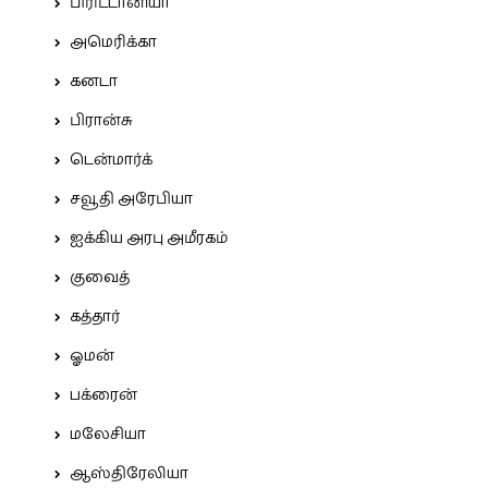
பிரிட்டானியா
அமெரிக்கா
கனடா
பிரான்சு
டென்மார்க்
சவூதி அரேபியா
ஐக்கிய அரபு அமீரகம்
குவைத்
கத்தார்
ஓமன்
பக்ரைன்
மலேசியா
ஆஸ்திரேலியா