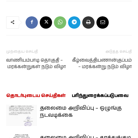
முந்தைய செய்தி
அடுத்த செய்தி
வாணியம்பாடி தொகுதி –
கீழ்வைத்தியணான்குப்பம்
மரக்கன்றுகள் நடும் விழா
– மரக்கன்று நடும் விழா
தொடர்புடைய செய்திகள்
பரிந்துரைக்கப்படுபவை
தலைமை அறிவிப்பு – ஒழுங்கு
நடவடிக்கை
தலைமை அறிவிப்பு – தூத்துக்குடி