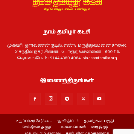
நாம் தமிழர் கட்சி
முகவரி: இராவணன் குடில், எண்.8. மருத்துவமனை சாலை,
செந்தில் நகர், சின்னப்போரூர், சென்னை – 600 116.
தொலைபேசி: +91 44 4380 4084
join.naamtamilar.org
இணைந்திருங்கள்
உறுப்பினர் சேர்க்கை
‘துளி’ திட்டம்
தரவிறக்கப் பகுதி
செய்திகள் அனுப்ப
வலையொளி
மாத இதழ்
செயற்பாட்டு வரைவு
தனியுரிமைக் கொள்கை