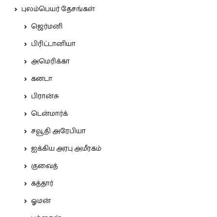
புலம்பெயர் தேசங்கள்
ஜெர்மனி
பிரிட்டானியா
அமெரிக்கா
கனடா
பிரான்சு
டென்மார்க்
சவூதி அரேபியா
ஐக்கிய அரபு அமீரகம்
குவைத்
கத்தார்
ஓமன்