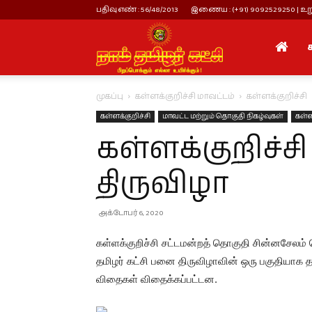
பதிவு எண் : 56/48/2013
இணைய : (+91) 9092529250 | உறு
நாம்
முகப்பு
கள்ளக்குறிச்சி மாவட்டம்
கள்ளக்குறிச்சி
தமிழர்
கள்ளக்குறிச்சி
மாவட்ட மற்றும் தொகுதி நிகழ்வுகள்
கள்ள
கள்ளக்குறிச்
கட்சி
திருவிழா
அக்டோபர் 6, 2020
கள்ளக்குறிச்சி சட்டமன்றத் தொகுதி சின்னசேலம் தெ
தமிழர் கட்சி பனை திருவிழாவின் ஒரு பகுதியாக தத
விதைகள் விதைக்கப்பட்டன.