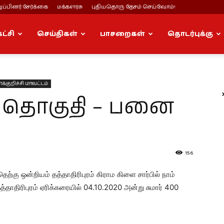
ப்பினர் சேர்க்கை
மக்களரசு
புதியதொரு தேசம் செய்வோம்!
கட்சி
செய்திகள்
பாசறைகள்
தொடர்புக்கு
க்குறிச்சி மாவட்டம்
சி தொகுதி – பனை
156
ற்கு ஒன்றியம் தத்தாதிரிபுரம் கிராம கிளை சார்பில் நாம்
்தாதிரிபுரம் ஏரிக்கரையில் 04.10.2020 அன்று சுமார் 400