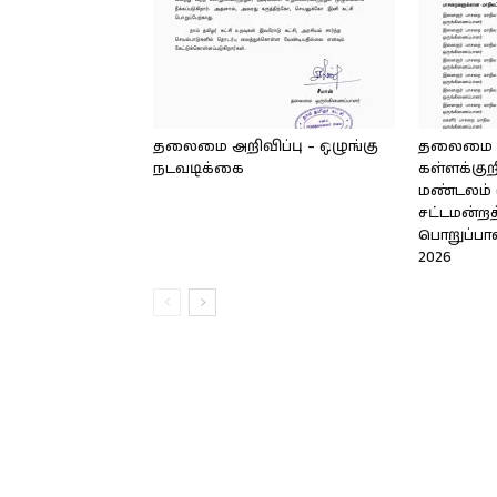
தலைமை அறிவிப்பு – ஒழுங்கு
தலைமை அற
நடவடிக்கை
கள்ளக்குறி
மண்டலம் (
சட்டமன்றத
பொறுப்பாள
2026