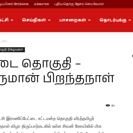
ப்பினர் சேர்க்கை
மக்களரசு
புதியதொரு தேசம் செய்வோம்!
கட்சி
செய்திகள்
பாசறைகள்
தொடர்புக்கு
ட்டை
குதி நிகழ்வுகள்
டை தொகுதி –
ுமான் பிறந்தநாள்
81
ட்சி இராணிப்பேட்டை சட்டமன்ற தொகுதி வீரத்தமிழர்
நாள் விழா திருப்பாற்கடலில் உள்ள சிவன் கோயிலில் மிக