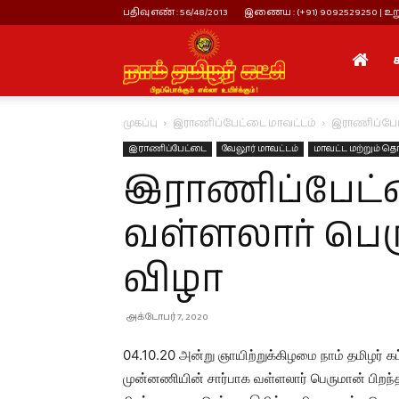
பதிவு எண் : 56/48/2013
இணைய : (+91) 9092529250 | உறு
நாம்
முகப்பு
இராணிப்பேட்டை மாவட்டம்
இராணிப்பே
தமிழர்
இராணிப்பேட்டை
வேலூர் மாவட்டம்
மாவட்ட மற்றும் தொ
இராணிப்பேட்
கட்சி
வள்ளலார் பெர
விழா
அக்டோபர் 7, 2020
04.10.20 அன்று ஞாயிற்றுக்கிழமை நாம் தமிழர் க
முன்னணியின் சார்பாக வள்ளலார் பெருமான் பிறந்த