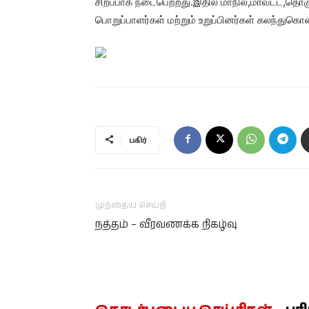
சிறப்பாக நடைபெற்றது.இதில் மாநில,மாவட்ட,தொகுத
பொறுப்பாளர்கள் மற்றும் உறுப்பினர்கள் கலந்து
பகிர்
முந்தைய செய்தி
நத்தம் – வீரவணக்க நிகழ்வு