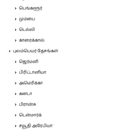
பெங்களூர்
மும்பை
டெல்லி
காரைக்கால்
புலம்பெயர் தேசங்கள்
ஜெர்மனி
பிரிட்டானியா
அமெரிக்கா
கனடா
பிரான்சு
டென்மார்க்
சவூதி அரேபியா