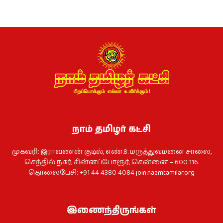
நாம் தமிழர் கட்சி
முகவரி: இராவணன் குடில், எண்.8. மருத்துவமனை சாலை,
செந்தில் நகர், சின்னப்போரூர், சென்னை – 600 116.
தொலைபேசி: +91 44 4380 4084
join.naamtamilar.org
இணைந்திருங்கள்