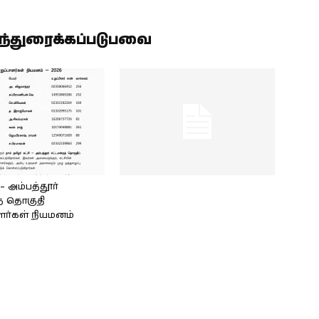
ிந்துரைக்கப்படுபவை
அம்பத்தூர்
் தொகுதி
ளர்கள் நியமனம்