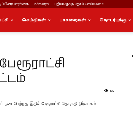
ப்பினர் சேர்க்கை
மக்களரசு
புதியதொரு தேசம் செய்வோம்!
கட்சி
செய்திகள்
பாசறைகள்
தொடர்புக்கு
ேரூராட்சி
்டம்
132
ம் நடைபெற்றது இதில் பேரூராட்சி தொகுதி நிர்வாகம்