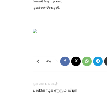
செய்தி தொடர்பாளர்
குளச்சல் தொகுதி.
பகிர்
முந்தைய செய்தி
புலிகொடிக் ஏற்றும் விழா