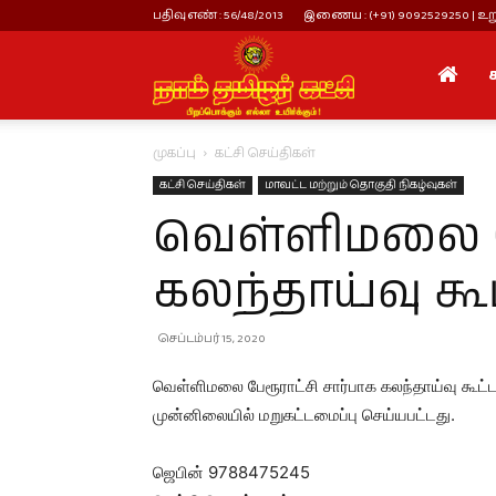
பதிவு எண் : 56/48/2013
இணைய : (+91) 9092529250 | உறு
நாம்
முகப்பு
கட்சி செய்திகள்
தமிழர்
கட்சி செய்திகள்
மாவட்ட மற்றும் தொகுதி நிகழ்வுகள்
வெள்ளிமலை ப
கட்சி
கலந்தாய்வு கூட
செப்டம்பர் 15, 2020
வெள்ளிமலை பேரூராட்சி சார்பாக கலந்தாய்வு கூட்ட
முன்னிலையில் மறுகட்டமைப்பு செய்யபட்டது.
ஜெபின் 9788475245