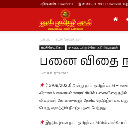
பதிவு எண் : 56/48/2013
இணைய : (+91) 9092529250 | உறு
நாம்
முகப்பு
கட்சி செய்திகள்
தமிழர்
கட்சி செய்திகள்
மாவட்ட மற்றும் தொகுதி நிகழ்வுகள்
பனை விதை நட
கட்சி
செப்டம்பர் 15, 2020
(13/09/2020) அன்று நாம் தமிழர் கட்சி – காங்
வீராணம்பாளையம் ஊராட்சியில் பனைவிதை நடும் நி
விதைகள் கோவை-கரூர் தேசிய நெடுஞ்சாலை பகுதி
பொது குளத்தில் நிகழ்வு நடைபெற்றது.
இந்நிகழ்வை நாம் தமிழர் கட்சியின் காங்கேயம் ஒ