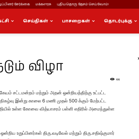
ப்பினர் சேர்க்கை
மக்களரசு
புதியதொரு தேசம் செய்வோம்!
கட்சி
செய்திகள்
பாசறைகள்
தொடர்புக்கு
ும் விழா
66
கேயம் சட்டமன்றம் மற்றும் அதன் ஒன்றியத்திற்கு உட்பட்ட
கழ்வு இன்று காலை 6 மணி முதல் 500 க்கும் மேற்பட்ட
யில் உள்ள கோவை வித்யாசரம் பள்ளி எதிரில் அமைந்துள்ள
ன்றிய உறுப்பினர்கள் திரு.வடிவேல் மற்றும் திரு.சதிஷ்குமார்