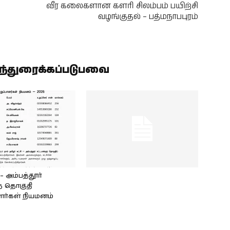
வீர கலைகளான களரி சிலம்பம் பயிற்சி
வழங்குதல் – பத்மநாபபுரம்
ிந்துரைக்கப்படுபவை
அம்பத்தூர்
் தொகுதி
ளர்கள் நியமனம்