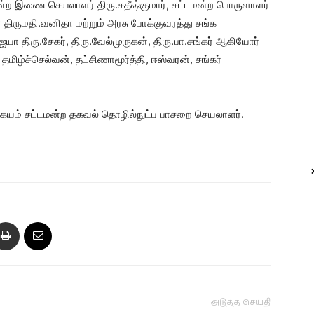
மன்ற இணை செயலாளர் திரு.சதீஷ்குமார், சட்டமன்ற பொருளாளர்
திருமதி.வனிதா மற்றும் அரசு போக்குவரத்து சங்க
் ஐயா திரு.சேகர், திரு.வேல்முருகன், திரு.பா.சங்கர் ஆகியோர்
மிழ்ச்செல்வன், தட்சிணாமூர்த்தி, ஈஸ்வரன், சங்கர்
்கேயம் சட்டமன்ற தகவல் தொழில்நுட்ப பாசறை செயலாளர்.
அடுத்த செய்தி