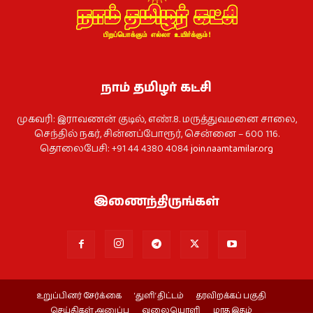
நாம் தமிழர் கட்சி
முகவரி: இராவணன் குடில், எண்.8. மருத்துவமனை சாலை,
செந்தில் நகர், சின்னப்போரூர், சென்னை – 600 116.
தொலைபேசி: +91 44 4380 4084
join.naamtamilar.org
இணைந்திருங்கள்
உறுப்பினர் சேர்க்கை
‘துளி’ திட்டம்
தரவிறக்கப் பகுதி
செய்திகள் அனுப்ப
வலையொளி
மாத இதழ்