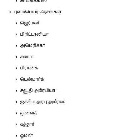
காரைக்கால்
புலம்பெயர் தேசங்கள்
ஜெர்மனி
பிரிட்டானியா
அமெரிக்கா
கனடா
பிரான்சு
டென்மார்க்
சவூதி அரேபியா
ஐக்கிய அரபு அமீரகம்
குவைத்
கத்தார்
ஓமன்