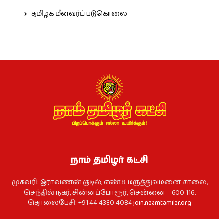
தமிழக மீனவர்ப் படுகொலை
நாம் தமிழர் கட்சி
முகவரி: இராவணன் குடில், எண்.8. மருத்துவமனை சாலை,
செந்தில் நகர், சின்னப்போரூர், சென்னை – 600 116.
தொலைபேசி: +91 44 4380 4084
join.naamtamilar.org