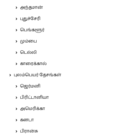
அந்தமான்
புதுச்சேரி
பெங்களூர்
மும்பை
டெல்லி
காரைக்கால்
புலம்பெயர் தேசங்கள்
ஜெர்மனி
பிரிட்டானியா
அமெரிக்கா
கனடா
பிரான்சு