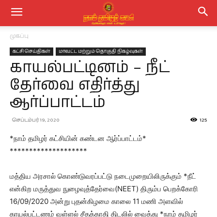
முகப்பு
கட்சி செய்திகள்
மாவட்ட மற்றும் தொகுதி நிகழ்வுகள்
காயல்பட்டினம் – நீட்
தேர்வை எதிர்த்து
ஆர்ப்பாட்டம்
செப்டம்பர் 19, 2020
125
*நாம் தமிழர் கட்சியின் கண்டன ஆர்ப்பாட்டம்*
********************
மத்திய அரசால் கொண்டுவரப்பட்டு நடைமுறையிலிருக்கும் *நீட்
என்கிற மருத்துவ நுழைவுத்தேர்வை(NEET) திரும்ப பெறக்கோரி
16/09/2020 அன்று புதன்கிழமை காலை 11 மணி அளவில்
காயல்பட்டணம் வள்ளல் சீதக்காதி திடலில் வைத்து *நாம் தமிழர்