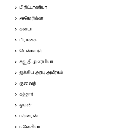
பிரிட்டானியா
அமெரிக்கா
கனடா
பிரான்சு
டென்மார்க்
சவூதி அரேபியா
ஐக்கிய அரபு அமீரகம்
குவைத்
கத்தார்
ஓமன்
பக்ரைன்
மலேசியா