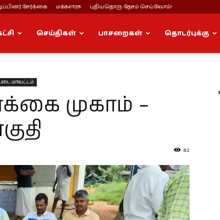
ப்பினர் சேர்க்கை
மக்களரசு
புதியதொரு தேசம் செய்வோம்!
கட்சி
செய்திகள்
பாசறைகள்
தொடர்புக்கு
ட்டை மாவட்டம்
்க்கை முகாம் –
குதி
82