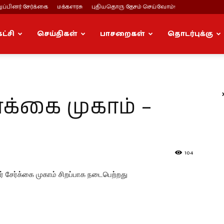
ப்பினர் சேர்க்கை
மக்களரசு
புதியதொரு தேசம் செய்வோம்!
கட்சி
செய்திகள்
பாசறைகள்
தொடர்புக்கு
்க்கை முகாம் –
104
னர் சேர்க்கை முகாம் சிறப்பாக நடைபெற்றது