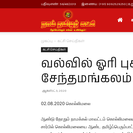
பதிவு எண் : 56/48/2013
இணைய : (+91) 9092529250 | உறு
நாம்
முகப்பு
கட்சி செய்திகள்
தமிழர்
கட்சி செய்திகள்
வல்வில் ஓரி ப
கட்சி
சேந்தமங்கலம்
ஆகஸ்ட் 3, 2020
02.08.2020 கொல்லிமலை
ஆண்டு தோறும் நாமக்கல் மாவட்டம் கொல்லிமலையில
சார்பில் கொல்லிமலையை ஆண்ட தமிழ்ப்பெரும்பா