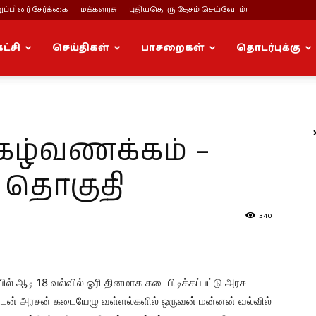
ப்பினர் சேர்க்கை
மக்களரசு
புதியதொரு தேசம் செய்வோம்!
கட்சி
செய்திகள்
பாசறைகள்
தொடர்புக்கு
ுகழ்வணக்கம் –
 தொகுதி
340
் ஆடி 18 வல்வில் ஓரி தினமாக கடைபிடிக்கப்பட்டு அரசு
ட்டன் அரசன் கடையேழு வள்ளல்களில் ஒருவன் மன்னன் வல்வில்