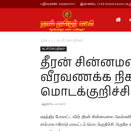
பதிவு எண் : 56/48/2013
இணைய : (+91) 9092529250 | உறு
நாம்
முகப்பு
கட்சி செய்திகள்
தமிழர்
கட்சி செய்திகள்
தீரன் சின்னம
கட்சி
வீரவணக்க நிகழ
மொடக்குறிச்சி
ஆகஸ்ட் 4, 2020
சுதந்திர போராட்ட வீரர் தீரன் சின்னமலை அவர்களி
சார்பாக ஈரோடு மாவட்டம் மொடக்குறிச்சி அருகே 