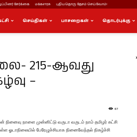
ப்பினர் சேர்க்கை
மக்களரசு
புதியதொரு தேசம் செய்வோம்!
கட்சி
செய்திகள்
பாசறைகள்
தொடர்புக்கு
லை- 215-ஆவது
்வு –
87
ன் நினைவு நாளை முன்னிட்டு வருடா வருடம் நாம் தமிழர் கட்சி
உள்ள ஓடாநிலையில் பேரேழுச்சியாக நினைவேந்தல் நிகழ்ச்சி