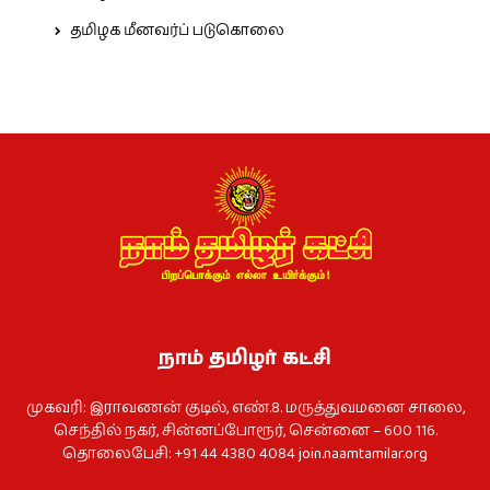
தமிழக மீனவர்ப் படுகொலை
நாம் தமிழர் கட்சி
முகவரி: இராவணன் குடில், எண்.8. மருத்துவமனை சாலை,
செந்தில் நகர், சின்னப்போரூர், சென்னை – 600 116.
தொலைபேசி: +91 44 4380 4084
join.naamtamilar.org