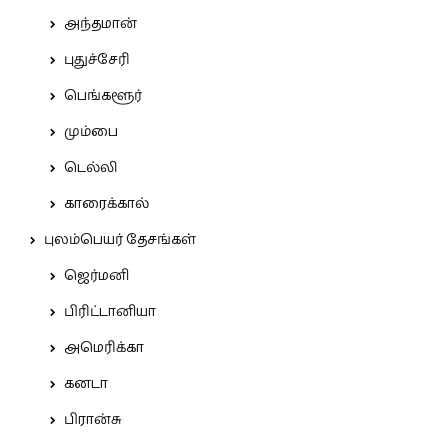
அந்தமான்
புதுச்சேரி
பெங்களூர்
மும்பை
டெல்லி
காரைக்கால்
புலம்பெயர் தேசங்கள்
ஜெர்மனி
பிரிட்டானியா
அமெரிக்கா
கனடா
பிரான்சு