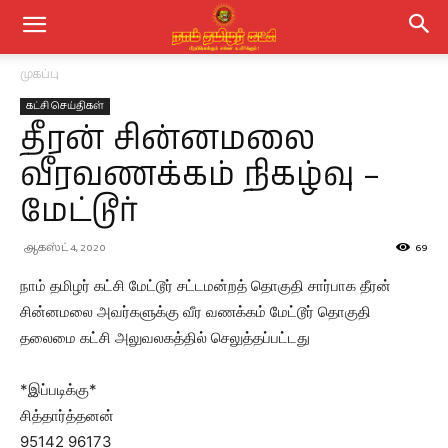
முகப்பு
கட்சி செய்திகள்
தீரன் சின்னமலை
வீரவணக்கம் நிகழ்வு –
மேட்டூர்
ஆகஸ்ட் 4, 2020
69
நாம் தமிழர் கட்சி மேட்டூர் சட்டமன்றத் தொகுதி சார்பாக தீரன்
சின்னமலை அவர்களுக்கு வீர வணக்கம் மேட்டூர் தொகுதி
தலைமை கட்சி அலுவலகத்தில் செலுத்தப்பட்டது
*இப்படிக்கு*
சித்தார்த்தனன்
95142 96173