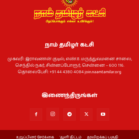
நாம் தமிழர் கட்சி
முகவரி: இராவணன் குடில், எண்.8. மருத்துவமனை சாலை,
செந்தில் நகர், சின்னப்போரூர், சென்னை – 600 116.
தொலைபேசி: +91 44 4380 4084
join.naamtamilar.org
இணைந்திருங்கள்
உறுப்பினர் சேர்க்கை
‘துளி’ திட்டம்
தரவிறக்கப் பகுதி