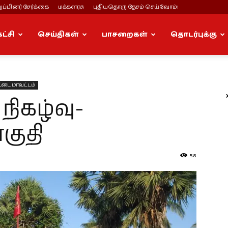
ப்பினர் சேர்க்கை
மக்களரசு
புதியதொரு தேசம் செய்வோம்!
கட்சி
செய்திகள்
பாசறைகள்
தொடர்புக்கு
ட்டை மாவட்டம்
நிகழ்வு-
குதி
58