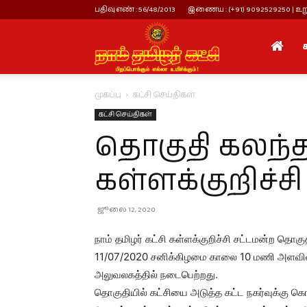
பதிவு எண் : 56/48/2013
இணைய : (+91) 9092529250 | உறு
நாம்
முகப்பு
கட்சி செய்திகள்
தமிழர்
கட்சி செய்திகள்
தொகுதி கலந்தா
கட்சி
கள்ளக்குறிச்சி
ஜூலை 12, 2020
நாம் தமிழர் கட்சி கள்ளக்குறிச்சி சட்டமன்ற தொக
11/07/2020 சனிக்கிழமை காலை 10 மணி அளவில் 
அலுவலகத்தில் நடைபெற்றது.
தொகுதியில் கட்சியை அடுத்த கட்ட நகர்வுக்கு