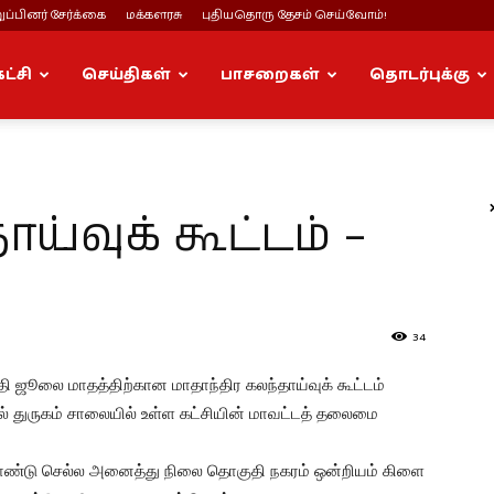
ப்பினர் சேர்க்கை
மக்களரசு
புதியதொரு தேசம் செய்வோம்!
கட்சி
செய்திகள்
பாசறைகள்
தொடர்புக்கு
ய்வுக் கூட்டம் –
34
ுதி ஜூலை மாதத்திற்கான மாதாந்திர கலந்தாய்வுக் கூட்டம்
துருகம் சாலையில் உள்ள கட்சியின் மாவட்டத் தலைமை
 கொண்டு செல்ல அனைத்து நிலை தொகுதி நகரம் ஒன்றியம் கிளை