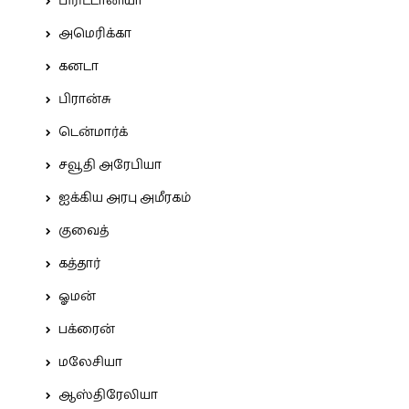
பிரிட்டானியா
அமெரிக்கா
கனடா
பிரான்சு
டென்மார்க்
சவூதி அரேபியா
ஐக்கிய அரபு அமீரகம்
குவைத்
கத்தார்
ஓமன்
பக்ரைன்
மலேசியா
ஆஸ்திரேலியா