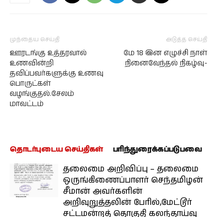
முந்தைய செய்தி
அடுத்த செய்தி
ஊரடங்கு உத்தரவால்
மே 18 இன எழுச்சி நாள்
உணவின்றி
நினைவேந்தல் நிகழ்வு-
தவிப்பவர்களுக்கு உணவு
பொருட்கள்
வழங்குதல்.சேலம்
மாவட்டம்
தொடர்புடைய செய்திகள்
பரிந்துரைக்கப்படுபவை
தலைமை அறிவிப்பு – தலைமை
ஒருங்கிணைப்பாளர் செந்தமிழன்
சீமான் அவர்களின்
அறிவுறுத்தலின் பேரில்,மேட்டூர்
சட்டமன்றத் தொகுதி கலந்தாய்வு