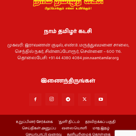
நாம் தமிழர் கட்சி
முகவரி: இராவணன் குடில், எண்.8. மருத்துவமனை சாலை,
செந்தில் நகர், சின்னப்போரூர், சென்னை – 600 116.
தொலைபேசி: +91 44 4380 4084
join.naamtamilar.org
இணைந்திருங்கள்
உறுப்பினர் சேர்க்கை
‘துளி’ திட்டம்
தரவிறக்கப் பகுதி
செய்திகள் அனுப்ப
வலையொளி
மாத இதழ்
செயற்பாட்டு வரைவு
தனியுரிமைக் கொள்கை