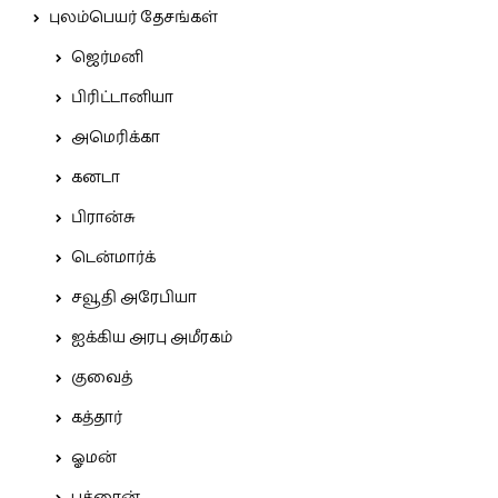
புலம்பெயர் தேசங்கள்
ஜெர்மனி
பிரிட்டானியா
அமெரிக்கா
கனடா
பிரான்சு
டென்மார்க்
சவூதி அரேபியா
ஐக்கிய அரபு அமீரகம்
குவைத்
கத்தார்
ஓமன்