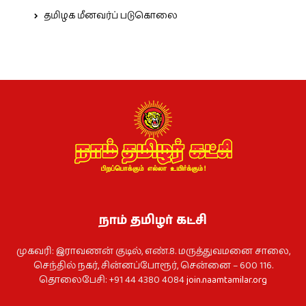
தமிழக மீனவர்ப் படுகொலை
நாம் தமிழர் கட்சி
முகவரி: இராவணன் குடில், எண்.8. மருத்துவமனை சாலை,
செந்தில் நகர், சின்னப்போரூர், சென்னை – 600 116.
தொலைபேசி: +91 44 4380 4084
join.naamtamilar.org