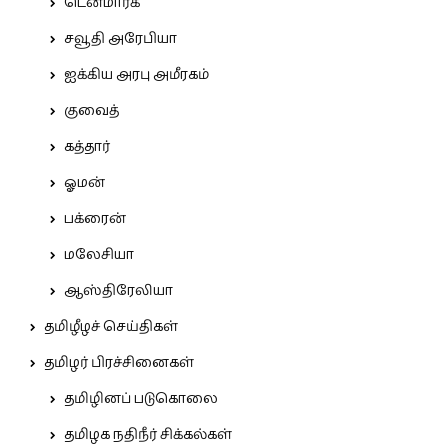
டென்மார்க்
சவூதி அரேபியா
ஐக்கிய அரபு அமீரகம்
குவைத்
கத்தார்
ஓமன்
பக்ரைன்
மலேசியா
ஆஸ்திரேலியா
தமிழீழச் செய்திகள்
தமிழர் பிரச்சினைகள்
தமிழினப் படுகொலை
தமிழக நதிநீர் சிக்கல்கள்