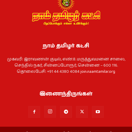
நாம் தமிழர் கட்சி
முகவரி: இராவணன் குடில், எண்.8. மருத்துவமனை சாலை,
செந்தில் நகர், சின்னப்போரூர், சென்னை – 600 116.
தொலைபேசி: +91 44 4380 4084
join.naamtamilar.org
இணைந்திருங்கள்