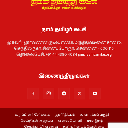
நாம் தமிழர் கட்சி
முகவரி: இராவணன் குடில், எண்.8. மருத்துவமனை சாலை,
செந்தில் நகர், சின்னப்போரூர், சென்னை – 600 116.
தொலைபேசி: +91 44 4380 4084
join.naamtamilar.org
இணைந்திருங்கள்
உறுப்பினர் சேர்க்கை
‘துளி’ திட்டம்
தரவிறக்கப் பகுதி
செய்திகள் அனுப்ப
வலையொளி
மாத இதழ்
செயற்பாட்டு வரைவு
தனியுரிமைக் கொள்கை