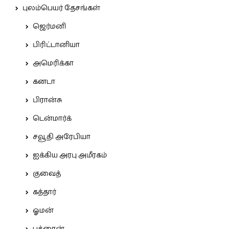
புலம்பெயர் தேசங்கள்
ஜெர்மனி
பிரிட்டானியா
அமெரிக்கா
கனடா
பிரான்சு
டென்மார்க்
சவூதி அரேபியா
ஐக்கிய அரபு அமீரகம்
குவைத்
கத்தார்
ஓமன்