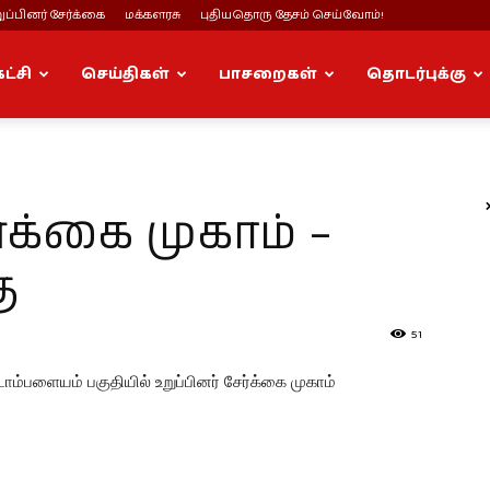
ப்பினர் சேர்க்கை
மக்களரசு
புதியதொரு தேசம் செய்வோம்!
கட்சி
செய்திகள்
பாசறைகள்
தொடர்புக்கு
்க்கை முகாம் –
ு
51
்டாம்பளையம் பகுதியில் உறுப்பினர் சேர்க்கை முகாம்