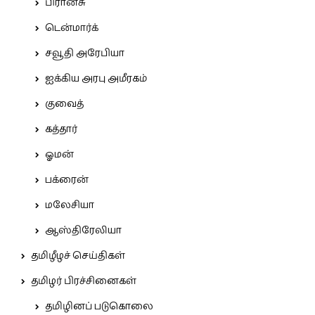
பிரான்சு
டென்மார்க்
சவூதி அரேபியா
ஐக்கிய அரபு அமீரகம்
குவைத்
கத்தார்
ஓமன்
பக்ரைன்
மலேசியா
ஆஸ்திரேலியா
தமிழீழச் செய்திகள்
தமிழர் பிரச்சினைகள்
தமிழினப் படுகொலை