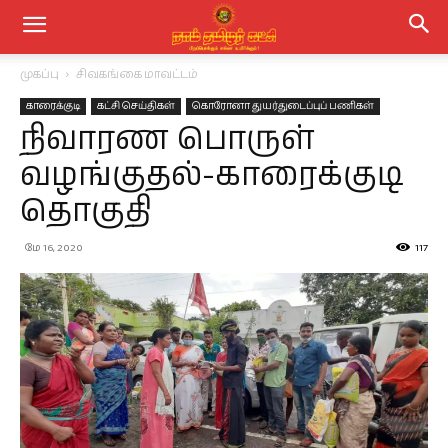
முகப்பு
சிவகங்கை மாவட்டம்
காரைக்குடி
கட்சி செய்திகள்
கொரோனா துயர்துடைப்புப் பணிகள்
நிவாரண பொருள்
வழங்குதல்-காரைக்குடி
தொகுதி
மே 16, 2020
117