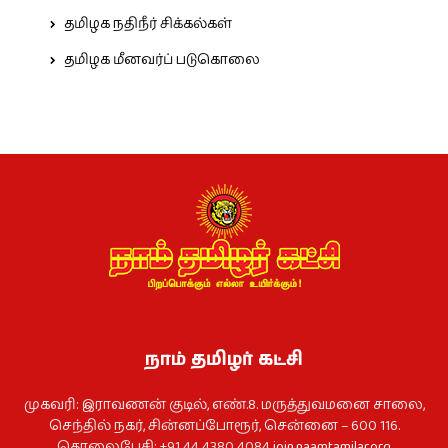
தமிழக நதிநீர் சிக்கல்கள்
தமிழக மீனவர்ப் படுகொலை
நாம் தமிழர் கட்சி
முகவரி: இராவணன் குடில், எண்.8. மருத்துவமனை சாலை,
செந்தில் நகர், சின்னப்போரூர், சென்னை – 600 116.
தொலைபேசி: +91 44 4380 4084
join.naamtamilar.org