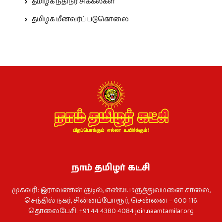
தமிழக நதிநீர் சிக்கல்கள்
தமிழக மீனவர்ப் படுகொலை
நாம் தமிழர் கட்சி
முகவரி: இராவணன் குடில், எண்.8. மருத்துவமனை சாலை,
செந்தில் நகர், சின்னப்போரூர், சென்னை – 600 116.
தொலைபேசி: +91 44 4380 4084
join.naamtamilar.org