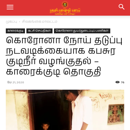
முகப்பு
சிவகங்கை மாவட்டம்
காரைக்குடி
கட்சி செய்திகள்
கொரோனா துயர்துடைப்புப் பணிகள்
கொரோனா நோய் தடுப்பு
நடவடிக்கையாக கபசுர
குடிநீர் வழங்குதல் –
காரைக்குடி தொகுதி
மே 21, 2020
76