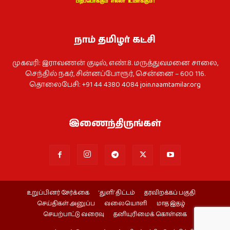
நாம் தமிழர் கட்சி
முகவரி: இராவணன் குடில், எண்.8. மருத்துவமனை சாலை,
செந்தில் நகர், சின்னப்போரூர், சென்னை – 600 116.
தொலைபேசி: +91 44 4380 4084
join.naamtamilar.org
இணைந்திருங்கள்
உறுப்பினர் சேர்க்கை
‘துளி’ திட்டம்
தரவிறக்கப் பகுதி
செய்திகள் அனுப்ப
வலையொளி
மாத இதழ்
செயற்பாட்டு வரைவு
தனியுரிமைக் கொள்கை