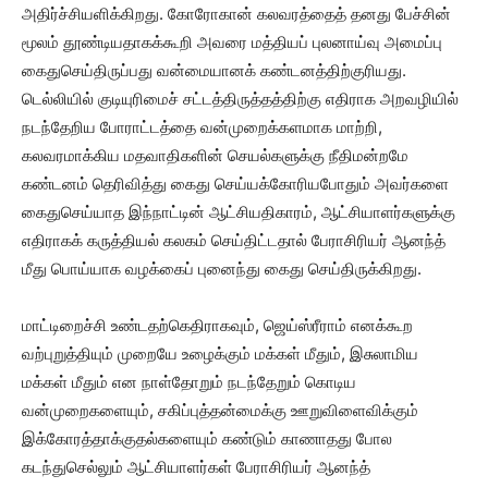
அதிர்ச்சியளிக்கிறது. கோரோகான் கலவரத்தைத் தனது பேச்சின்
மூலம் தூண்டியதாகக்கூறி அவரை மத்தியப் புலனாய்வு அமைப்பு
கைதுசெய்திருப்பது வன்மையானக் கண்டனத்திற்குரியது.
டெல்லியில் குடியுரிமைச் சட்டத்திருத்தத்திற்கு எதிராக அறவழியில்
நடந்தேறிய போராட்டத்தை வன்முறைக்களமாக மாற்றி,
கலவரமாக்கிய மதவாதிகளின் செயல்களுக்கு நீதிமன்றமே
கண்டனம் தெரிவித்து கைது செய்யக்கோரியபோதும் அவர்களை
கைதுசெய்யாத இந்நாட்டின் ஆட்சியதிகாரம், ஆட்சியாளர்களுக்கு
எதிராகக் கருத்தியல் கலகம் செய்திட்டதால் பேராசிரியர் ஆனந்த்
மீது பொய்யாக வழக்கைப் புனைந்து கைது செய்திருக்கிறது.
மாட்டிறைச்சி உண்டதற்கெதிராகவும், ஜெய்ஸ்ரீராம் எனக்கூற
வற்புறுத்தியும் முறையே உழைக்கும் மக்கள் மீதும், இசுலாமிய
மக்கள் மீதும் என நாள்தோறும் நடந்தேறும் கொடிய
வன்முறைகளையும், சகிப்புத்தன்மைக்கு ஊறுவிளைவிக்கும்
இக்கோரத்தாக்குதல்களையும் கண்டும் காணாதது போல
கடந்துசெல்லும் ஆட்சியாளர்கள் பேராசிரியர் ஆனந்த்