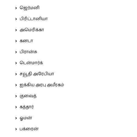
ஜெர்மனி
பிரிட்டானியா
அமெரிக்கா
கனடா
பிரான்சு
டென்மார்க்
சவூதி அரேபியா
ஐக்கிய அரபு அமீரகம்
குவைத்
கத்தார்
ஓமன்
பக்ரைன்