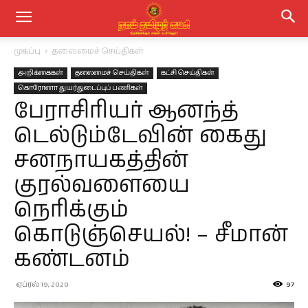
முகப்பு
தலைமைச் செய்திகள்
அறிக்கைகள்
தலைமைச் செய்திகள்
கட்சி செய்திகள்
கொரோனா துயர்துடைப்புப் பணிகள்
பேராசிரியர் ஆனந்த்
டெல்டும்டேவின் கைது
சனநாயகத்தின்
குரல்வளையை
நெரிக்கும்
கொடுஞ்செயல்! – சீமான்
கண்டனம்
ஏப்ரல் 19, 2020
97