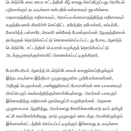
டெல்டும்டேவை ஊபா சட்டத்தின் கீழ் கைது செய்திருப்பது அரசியல்
பழிவாங்கும் நடவடிக்கை என்பதில் எள்ளளவும் ஐயமில்லை.
மதவாதத்திற்கு எதிராகவும், அரசப்பயங்கரவாதத்திற்கு எதிராகவும்
கருத்தியலால் கிளர்ச்சி செய்திட்ட நரேந்திர தபோல்கர், கல்புர்கி,
கோவிந்த் பன்சாரே, கௌரி லங்கேஷ் போன்றவர்கள் ஆயுதத்தினால்
தாக்குதல் தொடுக்கப்பட்டு கொலைசெய்யப்பட்டது போல, ஆனந்த்
டெல்டும்டே சட்டத்தின் பெயரால் வழக்குத் தொடுக்கப்பட்டு
அடக்குமுறைக்குள்ளாகிப் பிணைக்கப்பட்டிருக்கிறார்.
பேராசியரியர் ஆனந்த் டெல்டும்டேவைக் கைதுசெய்திருக்கும்
இந்நடவடிக்கை இந்தியா முழுவதுமுள்ள முற்போக்காளர்கள்,
அறிஞர் பெருமக்கள், மண்ணுரிமைப் போராளிகள் என யாவரையும்
மிகப்பெரும் கலக்கத்திற்குள்ளாக்கியுள்ளது. அவர்கள் யாவரும்
இக்கைதிற்கு எதிராகக் குரலெழுப்பி வருகிறார்கள். அதனை
முழுமையாக ஆதரித்து, அவர்களது கோரிக்கையோடு நாம் தமிழர்
கட்சி கரம்கோர்க்கிறது. நாடு முழுவதும் ஊரடங்கு அமலிலிருக்கும்
இக்காலக்கட்டத்தில் செய்யப்பட்டிருக்கும் இக்கைது நடவடிக்கை