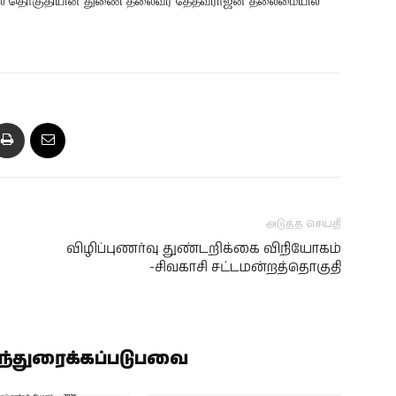
ரத்தில் தொகுதியின் துணை தலைவர் தேதவராஜன் தலைமையில்
அடுத்த செய்தி
விழிப்புணர்வு துண்டறிக்கை விநியோகம்
-சிவகாசி சட்டமன்றத்தொகுதி
ிந்துரைக்கப்படுபவை