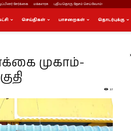
ப்பினர் சேர்க்கை
மக்களரசு
புதியதொரு தேசம் செய்வோம்!
கட்சி
செய்திகள்
பாசறைகள்
தொடர்புக்கு
ர்க்கை முகாம்-
ுதி
37