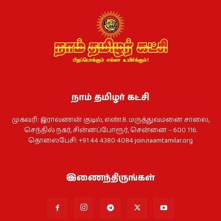
நாம் தமிழர் கட்சி
முகவரி: இராவணன் குடில், எண்.8. மருத்துவமனை சாலை,
செந்தில் நகர், சின்னப்போரூர், சென்னை – 600 116.
தொலைபேசி: +91 44 4380 4084
join.naamtamilar.org
இணைந்திருங்கள்