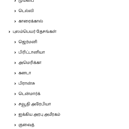
மும்பை
டெல்லி
காரைக்கால்
புலம்பெயர் தேசங்கள்
ஜெர்மனி
பிரிட்டானியா
அமெரிக்கா
கனடா
பிரான்சு
டென்மார்க்
சவூதி அரேபியா
ஐக்கிய அரபு அமீரகம்
குவைத்