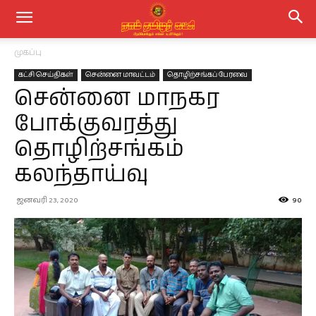
முகப்பு
கட்சி செய்திகள்
சென்னை மாவட்டம்
தொழிற்சங்கப் பேரவை
சென்னை மாநகர
போக்குவரத்து
தொழிற்சங்கம்
கலந்தாய்வு
ஜனவரி 23, 2020
90