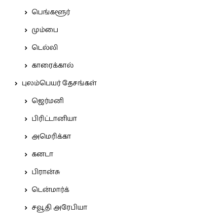
பெங்களூர்
மும்பை
டெல்லி
காரைக்கால்
புலம்பெயர் தேசங்கள்
ஜெர்மனி
பிரிட்டானியா
அமெரிக்கா
கனடா
பிரான்சு
டென்மார்க்
சவூதி அரேபியா