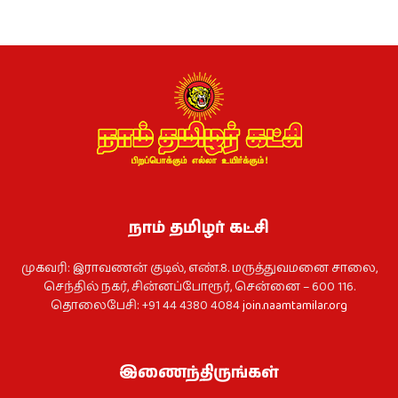
நாம் தமிழர் கட்சி
முகவரி: இராவணன் குடில், எண்.8. மருத்துவமனை சாலை,
செந்தில் நகர், சின்னப்போரூர், சென்னை – 600 116.
தொலைபேசி: +91 44 4380 4084
join.naamtamilar.org
இணைந்திருங்கள்